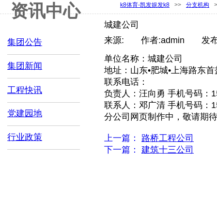
集团表彰
资讯中心
k8体育-凯发娱发k8
>>
分支机构
分支机构
城建公司
人才科技
联系k8体育
来源:
|
作者:
admin
|
发
集团公告
单位名称：城建公司
集团新闻
地址：山东•肥城•上海路东
联系电话：
工程快讯
负责人：汪向勇 手机号码：158
联系人：邓广清 手机号码：158
党建园地
分公司网页制作中，敬请期
行业政策
上一篇：
路桥工程公司
下一篇：
建筑十三公司