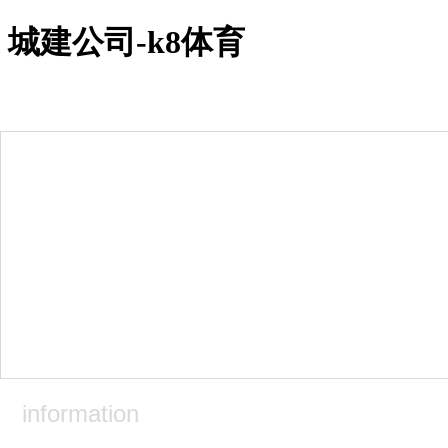
城建公司-k8体育
k8体育-凯发娱发k8
关于兴润
集团简介
企业高层
经营资质
资讯中心
集团公告
集团新闻
工程快讯
党建园地
行业政策
精品工程
企业荣誉
information
上级奖励