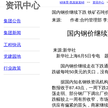
集团表彰
资讯中心
k8体育-凯发娱发k8
>>
资讯中心
分支机构
国内钢价继续下跌 铁矿石吨
人才科技
联系k8体育
来源:
|
作者:
合约管理部 李
集团公告
国内钢价继续
集团新闻
工程快讯
来源:新华社
新华社上海6月5日专电 
党建园地
国内钢价继续走在下跌通道
行业政策
跌破每吨50美元的关口，没有
据国内知名钢铁资讯机构“
数报收于87.43点，一周下
荡走弱、部分钢厂下调出厂
跌幅较上一周有所收窄，市
供应有偏紧的苗头，商家继