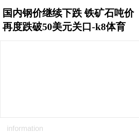
国内钢价继续下跌 铁矿石吨价
再度跌破50美元关口-k8体育
k8体育-凯发娱发k8
关于兴润
集团简介
企业高层
经营资质
资讯中心
集团公告
集团新闻
工程快讯
党建园地
行业政策
精品工程
企业荣誉
information
上级奖励